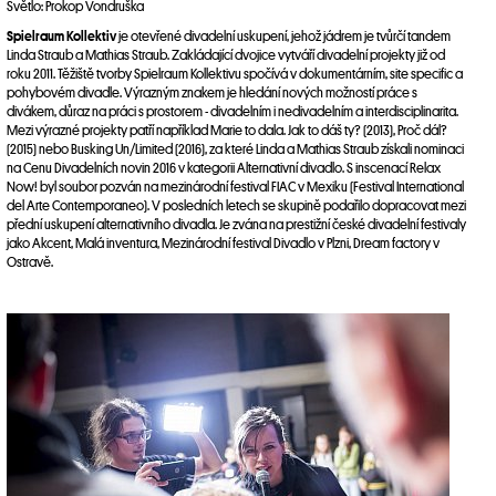
Světlo: Prokop Vondruška
Spielraum Kollektiv
je otevřené divadelní uskupení, jehož jádrem je tvůrčí tandem
Linda Straub a Mathias Straub. Zakládající dvojice vytváří divadelní projekty již od
roku 2011. Těžiště tvorby Spielraum Kollektivu spočívá v dokumentárním, site specific a
pohybovém divadle. Výrazným znakem je hledání nových možností práce s
divákem, důraz na práci s prostorem - divadelním i nedivadelním a interdisciplinarita.
Mezi výrazné projekty patří například Marie to dala. Jak to dáš ty? (2013), Proč dál?
(2015) nebo Busking Un/Limited (2016), za které Linda a Mathias Straub získali nominaci
na Cenu Divadelních novin 2016 v kategorii Alternativní divadlo. S inscenací Relax
Now! byl soubor pozván na mezinárodní festival FIAC v Mexiku (Festival International
del Arte Contemporaneo). V posledních letech se skupině podařilo dopracovat mezi
přední uskupení alternativního divadla. Je zvána na prestižní české divadelní festivaly
jako Akcent, Malá inventura, Mezinárodní festival Divadlo v Plzni, Dream factory v
Ostravě.