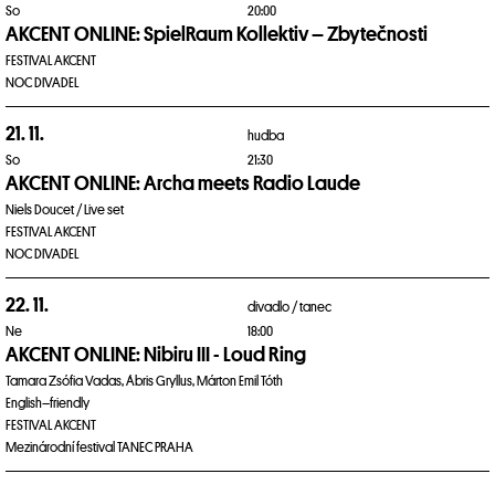
So
20:00
AKCENT ONLINE: SpielRaum Kollektiv – Zbytečnosti
FESTIVAL AKCENT
NOC DIVADEL
21. 11.
hudba
So
21:30
AKCENT ONLINE: Archa meets Radio Laude
Niels Doucet / Live set
FESTIVAL AKCENT
NOC DIVADEL
22. 11.
divadlo /
tanec
Ne
18:00
AKCENT ONLINE: Nibiru III - Loud Ring
Tamara Zsófia Vadas, Ábris Gryllus, Márton Emil Tóth
English–friendly
FESTIVAL AKCENT
Mezinárodní festival TANEC PRAHA