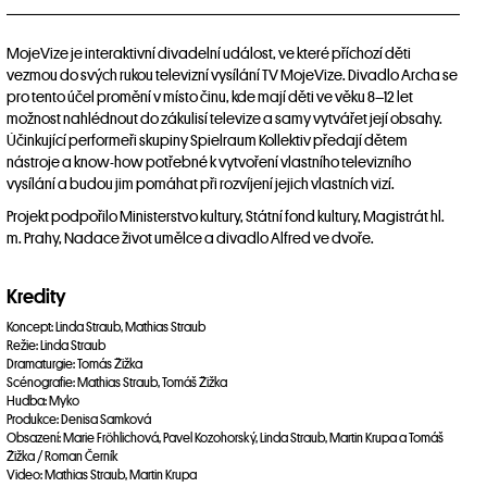
MojeVize je interaktivní divadelní událost, ve které příchozí děti
vezmou do svých rukou televizní vysílání TV MojeVize. Divadlo Archa se
pro tento účel promění v místo činu, kde mají děti ve věku 8–12 let
možnost nahlédnout do zákulisí televize a samy vytvářet její obsahy.
Účinkující performeři skupiny Spielraum Kollektiv předají dětem
nástroje a know-how potřebné k vytvoření vlastního televizního
vysílání a budou jim pomáhat při rozvíjení jejich vlastních vizí.
Projekt podpořilo Ministerstvo kultury, Státní fond kultury, Magistrát hl.
m. Prahy, Nadace život umělce a divadlo Alfred ve dvoře.
Kredity
Koncept: Linda Straub, Mathias Straub
Režie: Linda Straub
Dramaturgie: Tomás Žižka
Scénografie: Mathias Straub, Tomáš Žižka
Hudba: Myko
Produkce: Denisa Samková
Obsazení: Marie Fröhlichová, Pavel Kozohorský, Linda Straub, Martin Krupa a Tomáš
Žižka / Roman Černík
Video: Mathias Straub, Martin Krupa