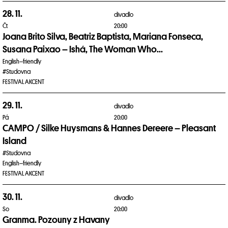
28. 11.
divadlo
Čt
20:00
Joana Brito Silva, Beatriz Baptista, Mariana Fonseca,
Susana Paixao – Ishá, The Woman Who...
English–friendly
#Studovna
FESTIVAL AKCENT
29. 11.
divadlo
Pá
20:00
CAMPO / Silke Huysmans & Hannes Dereere – Pleasant
Island
#Studovna
English–friendly
FESTIVAL AKCENT
30. 11.
divadlo
So
20:00
Granma. Pozouny z Havany