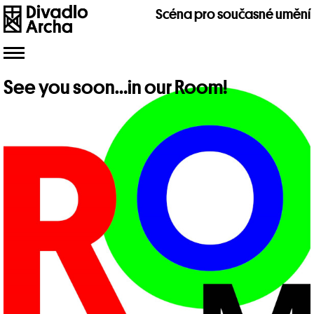
Scéna pro současné umění
Toggle
navigation
See you soon…in our Room!