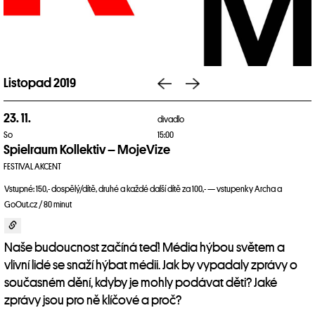
Listopad 2019
23. 11.
divadlo
So
15:00
Spielraum Kollektiv – MojeVize
FESTIVAL AKCENT
Vstupné: 150,- dospělý/dítě, druhé a každé další dítě za 100,- — vstupenky Archa a
GoOut.cz / 80 minut
Naše budoucnost začíná teď! Média hýbou světem a
vlivní lidé se snaží hýbat médii. Jak by vypadaly zprávy o
současném dění, kdyby je mohly podávat děti? Jaké
zprávy jsou pro ně klíčové a proč?