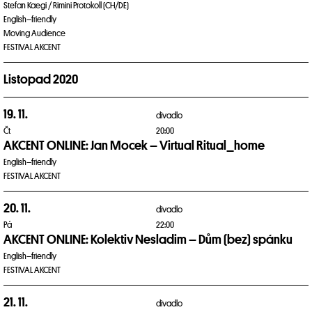
Stefan Kaegi / Rimini Protokoll (CH/DE)
English–friendly
Moving Audience
FESTIVAL AKCENT
Listopad 2020
19. 11.
divadlo
Čt
20:00
AKCENT ONLINE: Jan Mocek – Virtual Ritual_home
English–friendly
FESTIVAL AKCENT
20. 11.
divadlo
Pá
22:00
AKCENT ONLINE: Kolektiv Nesladim – Dům (bez) spánku
English–friendly
FESTIVAL AKCENT
21. 11.
divadlo