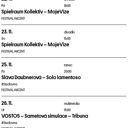
Pá
18:00
Spielraum Kollektiv – MojeVize
FESTIVAL AKCENT
23. 11.
divadlo
So
15:00
Spielraum Kollektiv – MojeVize
FESTIVAL AKCENT
25. 11.
tanec
Po
20:00
Sláva Daubnerová – Solo lamentoso
#Studovna
FESTIVAL AKCENT
26. 11.
multimédia
Út
15:00
VOSTO5 – Sametová simulace – Tribuna
#Studovna