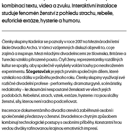
kombinaci textu, videa a zvuku. Interaktivní instalace
studuje fenomén ženství z pohledu strachu, rebelie,
euforické extáze, hysterie a humoru.
Členky skupiny Kadınlar se poznaly v roce 2017 na Mezinárodní letní
škole Divadla Archa. V rámci vzájemných diskuzí objevili to, co je
zajímá a inspiruje. Mezi mladými divadelnicemi ze Slovinska, Británie a
Turecka vzniklo přirozené pouto. Čtyři ženy, reprezentantky rozdílných
kultur se spojily, aby společně vyslyšely volání touhy po neohroženém
experimentu.
Ščegetavček
je jejich prvním společným dílem, které
vznikalo na dálku v průběhu jednoho roku. Členky skupiny využívají své
rozličné divadelní profese - performerky, dramaturgyně, scénáristky,
redaktorky – ke zkoumání nespoutané ženskosti ve všech jejích
podobách. Rebelství, strach, vztek, extáze, hysterie: i to jsou složky
ženství, síly, kterou není radno podceňovat.
Inscenace dokumentárního divadla otevírá zaběhnuté osobní i
společenské představy o ženství. Divadelnice chytrým způsobem
kombinují technologické postupy s osobními příběhy. Konstantní hrou
vedou diváky rafinovanou krajinou emotivních impresí.