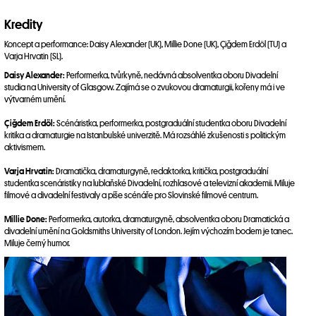
Kredity
Koncept a performance: Daisy Alexander (UK), Millie Done (UK), Çiğdem Erdöl (TU) a
Varja Hrvatin (SL).
Daisy Alexander:
Performerka, tvůrkyně, nedávná absolventka oboru Divadelní
studia na University of Glasgow. Zajímá se o zvukovou dramaturgii, kořeny má i ve
výtvarném umění.
Çiğdem Erdöl:
Scénáristka, performerka, postgraduální studentka oboru Divadelní
kritika a dramaturgie na Istanbulské univerzitě. Má rozsáhlé zkušenosti s politickým
aktivismem.
Varja Hrvatin:
Dramatička, dramaturgyně, redaktorka, kritička, postgraduální
studentka scenáristiky na lublaňské Divadelní, rozhlasové a televizní akademii. Miluje
filmové a divadelní festivaly a píše scénáře pro Slovinské filmové centrum.
Millie Done:
Performerka, autorka, dramaturgyně, absolventka oboru Dramatická a
divadelní umění na Goldsmiths University of London. Jejím výchozím bodem je tanec.
Miluje černý humor.