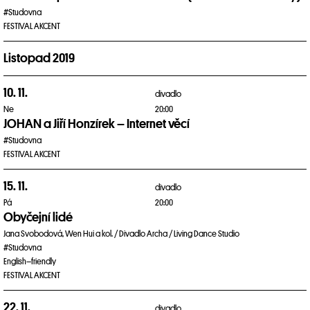
#Studovna
FESTIVAL AKCENT
Listopad 2019
10. 11.
divadlo
Ne
20:00
JOHAN a Jiří Honzírek – Internet věcí
#Studovna
FESTIVAL AKCENT
15. 11.
divadlo
Pá
20:00
Obyčejní lidé
Jana Svobodová, Wen Hui a kol. / Divadlo Archa / Living Dance Studio
#Studovna
English–friendly
FESTIVAL AKCENT
22. 11.
divadlo