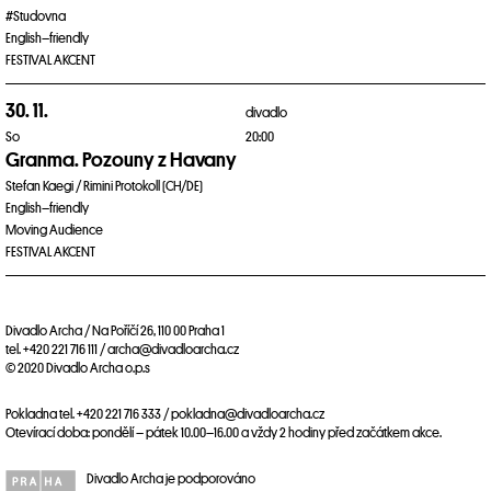
#Studovna
English–friendly
FESTIVAL AKCENT
30. 11.
divadlo
So
20:00
Granma. Pozouny z Havany
Stefan Kaegi / Rimini Protokoll (CH/DE)
English–friendly
Moving Audience
FESTIVAL AKCENT
Divadlo Archa / Na Poříčí 26, 110 00 Praha 1
tel. +420 221 716 111 / archa@divadloarcha.cz
© 2020 Divadlo Archa o.p.s
Pokladna tel. +420 221 716 333 / pokladna@divadloarcha.cz
Otevírací doba: pondělí – pátek 10.00–16.00 a vždy 2 hodiny před začátkem akce.
Divadlo Archa je podporováno