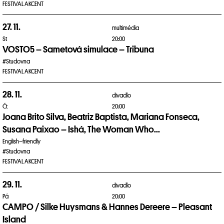
FESTIVAL AKCENT
27. 11.
multimédia
St
20:00
VOSTO5 – Sametová simulace – Tribuna
#Studovna
FESTIVAL AKCENT
28. 11.
divadlo
Čt
20:00
Joana Brito Silva, Beatriz Baptista, Mariana Fonseca,
Susana Paixao – Ishá, The Woman Who...
English–friendly
#Studovna
FESTIVAL AKCENT
29. 11.
divadlo
Pá
20:00
CAMPO / Silke Huysmans & Hannes Dereere – Pleasant
Island