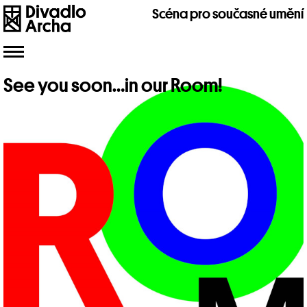
Scéna pro současné umění
Toggle
navigation
See you soon…in our Room!