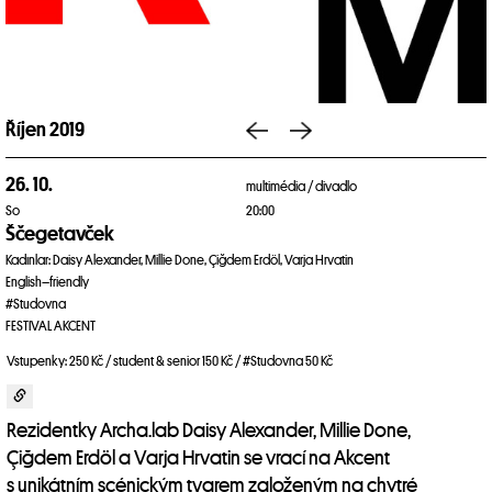
Říjen 2019
26. 10.
multimédia /
divadlo
So
20:00
Ščegetavček
Kadınlar: Daisy Alexander, Millie Done, Çiğdem Erdöl, Varja Hrvatin
English–friendly
#Studovna
FESTIVAL AKCENT
Vstupenky: 250 Kč / student & senior 150 Kč / #Studovna 50 Kč
Rezidentky Archa.lab Daisy Alexander, Millie Done,
Çiğdem Erdöl a Varja Hrvatin se vrací na Akcent
s unikátním scénickým tvarem založeným na chytré