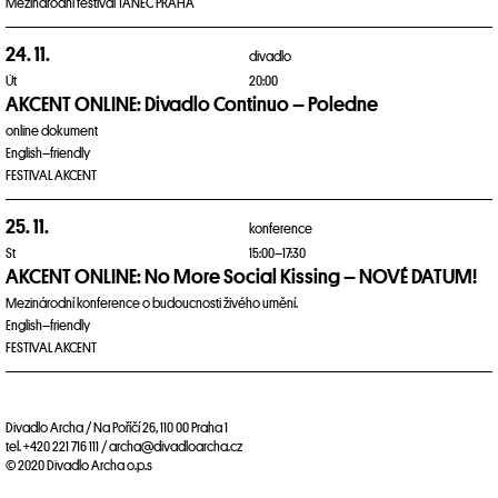
Mezinárodní festival TANEC PRAHA
24. 11.
divadlo
Út
20:00
AKCENT ONLINE: Divadlo Continuo – Poledne
online dokument
English–friendly
FESTIVAL AKCENT
25. 11.
konference
St
15:00–17:30
AKCENT ONLINE: No More Social Kissing – NOVÉ DATUM!
Mezinárodní konference o budoucnosti živého umění.
English–friendly
FESTIVAL AKCENT
Divadlo Archa / Na Poříčí 26, 110 00 Praha 1
tel. +420 221 716 111 / archa@divadloarcha.cz
© 2020 Divadlo Archa o.p.s