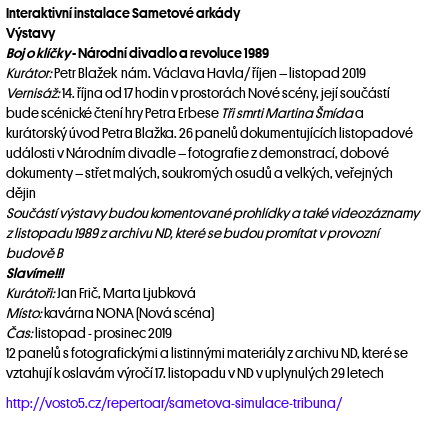
Interaktivní instalace Sametové arkády
Výstavy
Boj o klíčky
- Národní divadlo a revoluce 1989
Kurátor:
Petr Blažek
nám. Václava Havla/
říjen – listopad 2019
Vernisáž:
14. října od 17 hodin v prostorách Nové scény, její součástí
bude scénické čtení hry Petra Erbese
Tři smrti Martina Šmída
a
kurátorský úvod Petra Blažka.
26 panelů dokumentujících listopadové
události v Národním divadle – fotografie z demonstrací, dobové
dokumenty – střet malých, soukromých osudů a velkých, veřejných
dějin
Součástí výstavy budou komentované prohlídky a také videozáznamy
z listopadu 1989 z archivu ND, které se budou promítat v provozní
budově B
Slavíme!!!
Kurátoři:
Jan Frič, Marta Ljubková
Místo:
kavárna NONA (Nová scéna)
Čas:
listopad - prosinec 2019
12 panelů s fotografickými a listinnými materiály z archivu ND, které se
vztahují k oslavám výročí 17. listopadu v ND v uplynulých 29 letech
http://vosto5.cz/repertoar/sametova-simulace-tribuna/