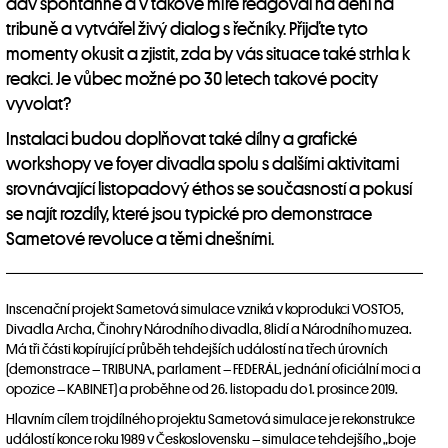
dav spontánně a v takové míře reagoval na dění na
tribuně a vytvářel živý dialog s řečníky. Přijďte tyto
momenty okusit a zjistit, zda by vás situace také strhla k
reakci. Je vůbec možné po 30 letech takové pocity
vyvolat?
Instalaci budou doplňovat také dílny a grafické
workshopy ve foyer divadla spolu s dalšími aktivitami
srovnávající listopadový éthos se současností a pokusí
se najít rozdíly, které jsou typické pro demonstrace
Sametové revoluce a těmi dnešními.
Inscenační projekt Sametová simulace vzniká v koprodukci VOSTO5,
Divadla Archa, Činohry Národního divadla, 8lidí a Národního muzea.
Má tři části kopírující průběh tehdejších událostí na třech úrovních
(demonstrace – TRIBUNA, parlament – FEDERÁL, jednání oficiální moci a
opozice – KABINET) a proběhne od 26. listopadu do 1. prosince 2019.
Hlavním cílem trojdílného projektu Sametová simulace je rekonstrukce
událostí konce roku 1989 v Československu – simulace tehdejšího „boje