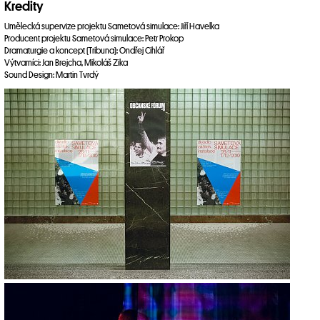
Kredity
Umělecká supervize projektu Sametová simulace: Jiří Havelka
Producent projektu Sametová simulace: Petr Prokop
Dramaturgie a koncept (Tribuna): Ondřej Cihlář
Výtvarníci: Jan Brejcha, Mikoláš Zika
Sound Design: Martin Tvrdý