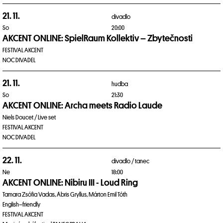
21. 11.
divadlo
So
20:00
AKCENT ONLINE: SpielRaum Kollektiv – Zbytečnosti
FESTIVAL AKCENT
NOC DIVADEL
21. 11.
hudba
So
21:30
AKCENT ONLINE: Archa meets Radio Laude
Niels Doucet / Live set
FESTIVAL AKCENT
NOC DIVADEL
22. 11.
divadlo /
tanec
Ne
18:00
AKCENT ONLINE: Nibiru III - Loud Ring
Tamara Zsófia Vadas, Ábris Gryllus, Márton Emil Tóth
English–friendly
FESTIVAL AKCENT