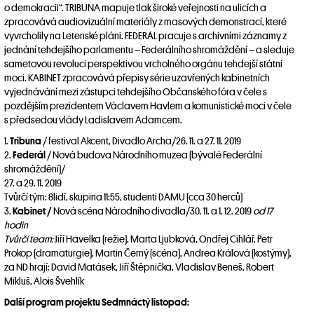
o demokracii“. TRIBUNA mapuje tlak široké veřejnosti na ulicích a
zpracovává audiovizuální materiály z masových demonstrací, které
vyvrcholily na Letenské pláni. FEDERÁL pracuje s archivními záznamy z
jednání tehdejšího parlamentu – Federálního shromáždění – a sleduje
sametovou revoluci perspektivou vrcholného orgánu tehdejší státní
moci. KABINET zpracovává přepisy série uzavřených kabinetních
vyjednávání mezi zástupci tehdejšího Občanského fóra v čele s
pozdějším prezidentem Václavem Havlem a komunistické moci v čele
s předsedou vlády Ladislavem Adamcem.
1.
Tribuna
/ festival Akcent, Divadlo Archa/26. 11. a 27. 11. 2019
2.
Federál
/
Nová budova Národního muzea (bývalé Federální
shromáždění)/
27. a 29. 11. 2019
Tvůrčí tým:
8lidí, skupina 11:55, studenti DAMU (cca 30 herců)
3.
Kabinet /
Nová scéna Národního divadla/30. 11. a 1. 12. 2019
od 17
hodin
Tvůrčí team:
Jiří Havelka (režie), Marta Ljubková, Ondřej Cihlář, Petr
Prokop (dramaturgie), Martin Černý (scéna), Andrea Králová (kostýmy),
za ND hrají: David Matásek, Jiří Štěpnička, Vladislav Beneš, Robert
Mikluš, Alois Švehlík
Další program projektu Sedmnáctý listopad: