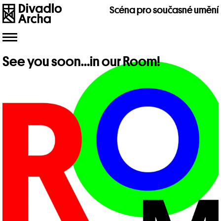
Scéna pro současné umění
Toggle
navigation
See you soon…in our Room!