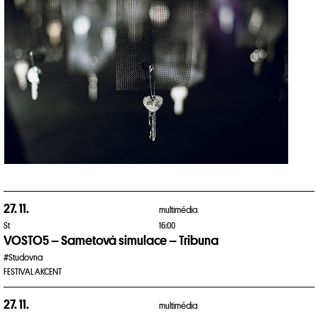
27. 11.
multimédia
St
16:00
VOSTO5 – Sametová simulace – Tribuna
#Studovna
FESTIVAL AKCENT
27. 11.
multimédia