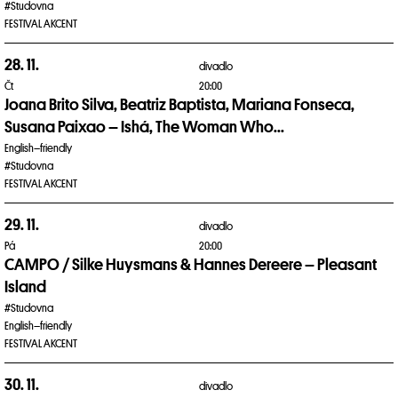
#Studovna
FESTIVAL AKCENT
28. 11.
divadlo
Čt
20:00
Joana Brito Silva, Beatriz Baptista, Mariana Fonseca,
Susana Paixao – Ishá, The Woman Who...
English–friendly
#Studovna
FESTIVAL AKCENT
29. 11.
divadlo
Pá
20:00
CAMPO / Silke Huysmans & Hannes Dereere – Pleasant
Island
#Studovna
English–friendly
FESTIVAL AKCENT
30. 11.
divadlo