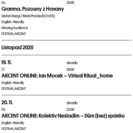
So
20:00
Granma. Pozouny z Havany
Stefan Kaegi / Rimini Protokoll (CH/DE)
English–friendly
Moving Audience
FESTIVAL AKCENT
Listopad 2020
19. 11.
divadlo
Čt
20:00
AKCENT ONLINE: Jan Mocek – Virtual Ritual_home
English–friendly
FESTIVAL AKCENT
20. 11.
divadlo
Pá
22:00
AKCENT ONLINE: Kolektiv Nesladim – Dům (bez) spánku
English–friendly
FESTIVAL AKCENT