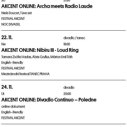
So
21:30
AKCENT ONLINE: Archa meets Radio Laude
Niels Doucet / Live set
FESTIVAL AKCENT
NOC DIVADEL
22. 11.
divadlo /
tanec
Ne
18:00
AKCENT ONLINE: Nibiru III - Loud Ring
Tamara Zsófia Vadas, Ábris Gryllus, Márton Emil Tóth
English–friendly
FESTIVAL AKCENT
Mezinárodní festival TANEC PRAHA
24. 11.
divadlo
Út
20:00
AKCENT ONLINE: Divadlo Continuo – Poledne
online dokument
English–friendly
FESTIVAL AKCENT