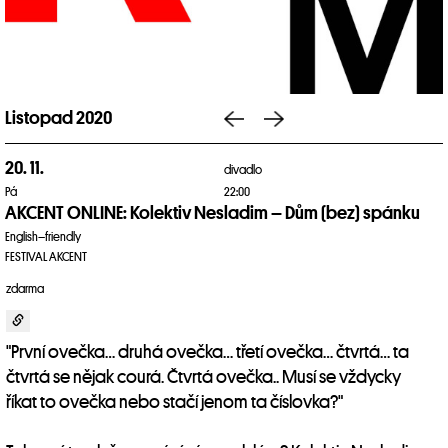
Listopad 2020
20. 11.
divadlo
Pá
22:00
AKCENT ONLINE: Kolektiv Nesladim – Dům (bez) spánku
English–friendly
FESTIVAL AKCENT
zdarma
"První ovečka… druhá ovečka… třetí ovečka… čtvrtá… ta
čtvrtá se nějak courá. Čtvrtá ovečka.. Musí se vždycky
říkat to ovečka nebo stačí jenom ta číslovka?"