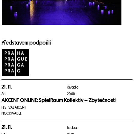
Představení podpořili
21. 11.
divadlo
So
20:00
AKCENT ONLINE: SpielRaum Kollektiv – Zbytečnosti
FESTIVAL AKCENT
NOC DIVADEL
21. 11.
hudba