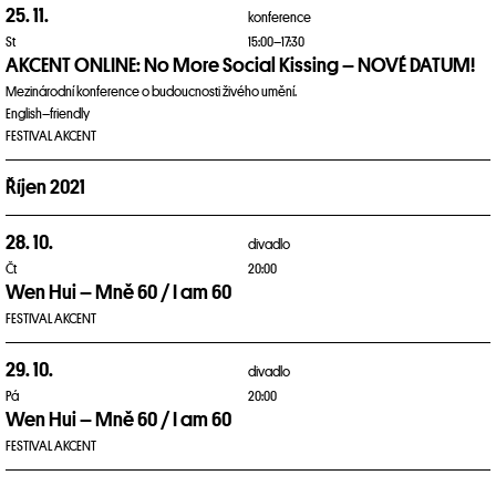
25. 11.
konference
St
15:00–17:30
AKCENT ONLINE: No More Social Kissing – NOVÉ DATUM!
Mezinárodní konference o budoucnosti živého umění.
English–friendly
FESTIVAL AKCENT
Říjen 2021
28. 10.
divadlo
Čt
20:00
Wen Hui – Mně 60 / I am 60
FESTIVAL AKCENT
29. 10.
divadlo
Pá
20:00
Wen Hui – Mně 60 / I am 60
FESTIVAL AKCENT