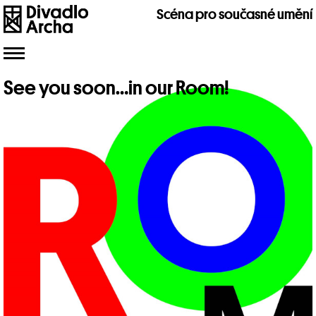
Scéna pro současné umění
Toggle
navigation
See you soon…in our Room!