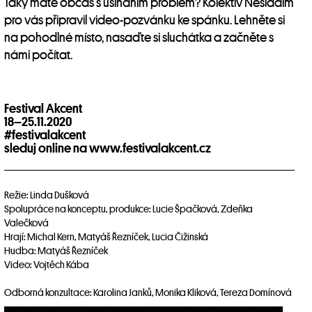
Taky máte občas s usínáním problém? Kolektiv Nesladim
pro vás připravil video-pozvánku ke spánku. Lehněte si
na pohodlné místo, nasaďte si sluchátka a začněte s
námi počítat.
Festival Akcent
18–25.11.2020
#festivalakcent
sleduj online na
www.festivalakcent.cz
Režie: Linda Dušková
Spolupráce na konceptu, produkce: Lucie Špačková, Zdeňka
Valečková
Hrají: Michal Kern, Matyáš Řezníček, Lucia Čižinská
Hudba: Matyáš Řezníček
Video: Vojtěch Kába
Odborná konzultace: Karolina Janků, Monika Kliková, Tereza Domínová