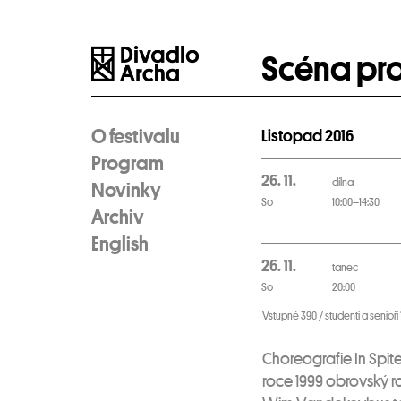
Scéna pr
O festivalu
Listopad 2016
Program
26. 11.
dílna
Novinky
So
10:00–14:30
Archiv
English
26. 11.
tanec
So
20:00
Vstupné 390 / studenti a senioři 
Choreografie In Spi
roce 1999 obrovský ro