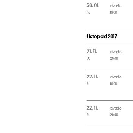
30. 01.
divadlo
Po
19:00
Listopad 2017
21. 11.
divadlo
Út
20:00
22. 11.
divadlo
St
10:00
22. 11.
divadlo
St
20:00