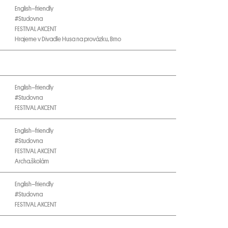
English–friendly
#Studovna
FESTIVAL AKCENT
Hrajeme v Divadle Husa na provázku, Brno
English–friendly
#Studovna
FESTIVAL AKCENT
English–friendly
#Studovna
FESTIVAL AKCENT
Archa.školám
English–friendly
#Studovna
FESTIVAL AKCENT