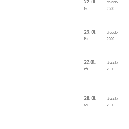
22. 01.
divadlo
Ne
20:00
23. 01.
divadlo
Po
20:00
27. 01.
divadlo
Pá
20:00
28. 01.
divadlo
So
20:00