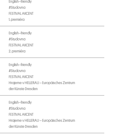
English–friendly
#Studovna
FESTIVAL AKCENT
1. premiéra
English–friendly
#Studovna
FESTIVAL AKCENT
2. premiéra
English–friendly
#Studovna
FESTIVAL AKCENT
Hrajeme v HELLERAU – Europäisches Zentrum
der Künste Dresden
English–friendly
#Studovna
FESTIVAL AKCENT
Hrajeme v HELLERAU – Europäisches Zentrum
der Künste Dresden