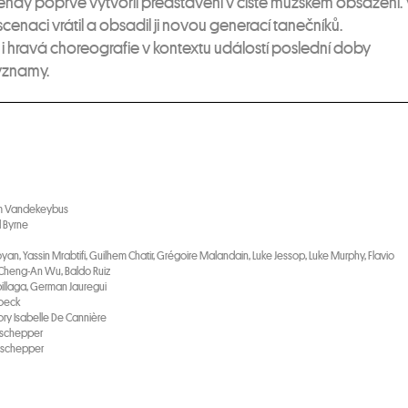
dy poprvé vytvořil představení v čistě mužském obsazení.
scenaci vrátil a obsadil ji novou generací tanečníků.
 hravá choreografie v kontextu událostí poslední doby
ýznamy.
Wim Vandekeybus
 Byrne
yan, Yassin Mrabtifi, Guilhem Chatir, Grégoire Malandain, Luke Jessop, Luke Murphy, Flavio
, Cheng-An Wu, Baldo Ruiz
zpillaga, German Jauregui
Poeck
pory Isabelle De Cannière
eschepper
Deschepper