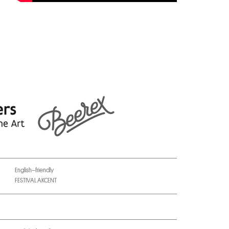
English–friendly
FESTIVAL AKCENT