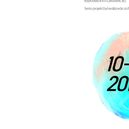
Koprodukce KVS (Brussels, BE)
Tento projekt byl realizován za