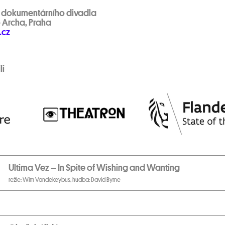
l dokumentárního divadla
o Archa, Praha
.cz
li
Ultima Vez – In Spite of Wishing and Wanting
režie: Wim Vandekeybus, hudba: David Byrne