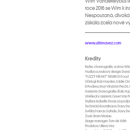
Wim Vandekeybus teh
roce 2016 se Wim k in
Nespoutaná, divoká i
získala zcela nové v
www.ultimavez.com
Kredity
Režie, choreografie, scéna: 
Hudba a zvukový design: David
"FUZZY FREAKY" REMIX DJ Food
Účinkují: Rob Hayden, Eddie Oro
D'Andrea, Knut Vikström Precht
Asistenti choreografie: Iñaki A
Umělecký asistent: Greet Van 
Stylista: Isabelle Lhoas za pod
Technická koordinace: Davy D
Světla: Francis Gahide, Davy 
Zvuk: Bram Moriau
Stage manager: Tom de With
Produkce: Ultima Vez