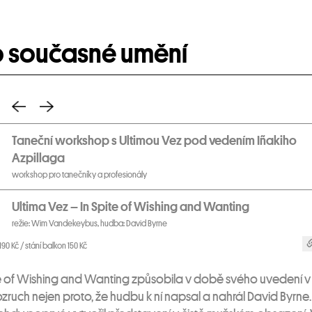
o současné umění
Taneční workshop s Ultimou Vez pod vedením Iñakiho
Azpillaga
workshop pro tanečníky a profesionály
Ultima Vez – In Spite of Wishing and Wanting
režie: Wim Vandekeybus, hudba: David Byrne
190 Kč / stání balkon 150 Kč
te of Wishing and Wanting způsobila v době svého uvedení v
zruch nejen proto, že hudbu k ní napsal a nahrál David Byrne.