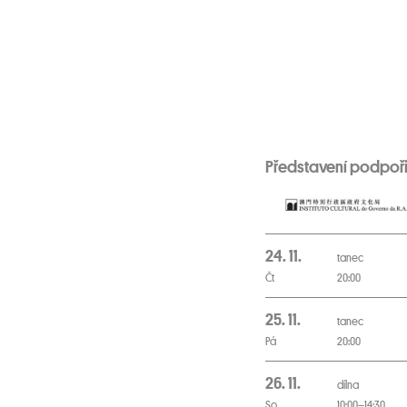
Představení podpoři
24. 11.
tanec
Čt
20:00
25. 11.
tanec
Pá
20:00
26. 11.
dílna
So
10:00–14:30