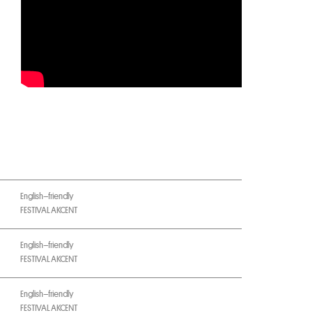
English–friendly
FESTIVAL AKCENT
English–friendly
FESTIVAL AKCENT
English–friendly
FESTIVAL AKCENT