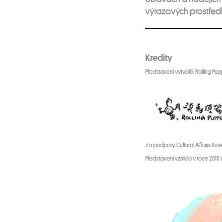
výrazových prostředk
Kredity
Představení vytvořili: Rolling P
Za podpory. Cultural Affairs Bu
Představení vzniklo v roce 2015