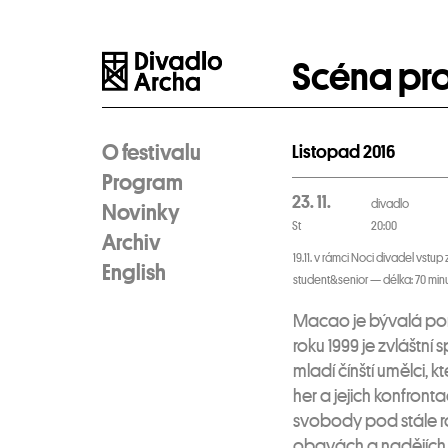
Scéna pr
O festivalu
Listopad 2016
Program
23. 11.
divadlo
Novinky
St
20:00
Archiv
19.11. v rámci Noci divadel vstup 
English
student&senior — délka: 70 minut
Macao je bývalá port
roku 1999 je zvláštní 
mladí čínští umělci, 
her a jejich konfronta
svobody pod stále ro
obavách a nadějích v