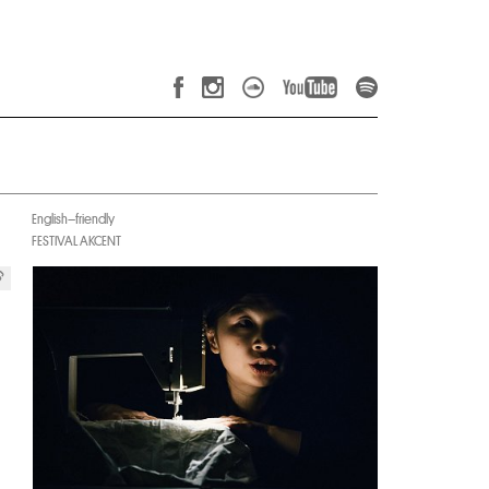
English–friendly
FESTIVAL AKCENT