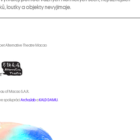
ů, loutky a objekty nevyjímaje.
uppet Alternative Theatre Macao
reau of Macao S.A.R.
 ve spolupráci
Archa.lab
a
KALD DAMU
.