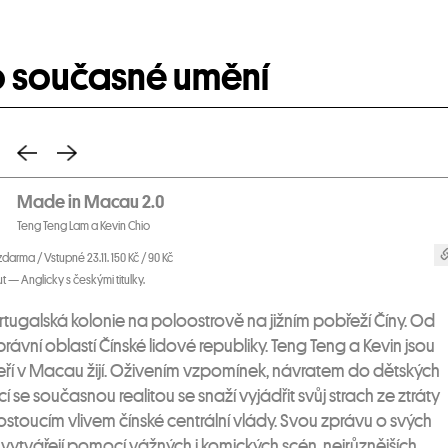
o současné umění
Made in Macau 2.0
Teng Teng Lam a Kevin Chio
zdarma / Vstupné 23.11. 150 Kč / 90 Kč
 — Anglicky s českými titulky.
ugalská kolonie na poloostrově na jižním pobřeží Číny. Od
správní oblastí Čínské lidové republiky. Teng Teng a Kevin jsou
kteří v Macau žijí. Oživením vzpomínek, návratem do dětských
cí se současnou realitou se snaží vyjádřit svůj strach ze ztráty
stoucím vlivem čínské centrální vlády. Svou zprávu o svých
ytvářejí pomocí vážných i komických scén, nejrůznějších