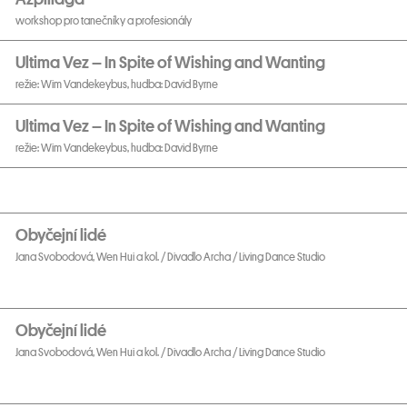
workshop pro tanečníky a profesionály
Ultima Vez – In Spite of Wishing and Wanting
režie: Wim Vandekeybus, hudba: David Byrne
Ultima Vez – In Spite of Wishing and Wanting
režie: Wim Vandekeybus, hudba: David Byrne
Obyčejní lidé
Jana Svobodová, Wen Hui a kol. / Divadlo Archa / Living Dance Studio
Obyčejní lidé
Jana Svobodová, Wen Hui a kol. / Divadlo Archa / Living Dance Studio