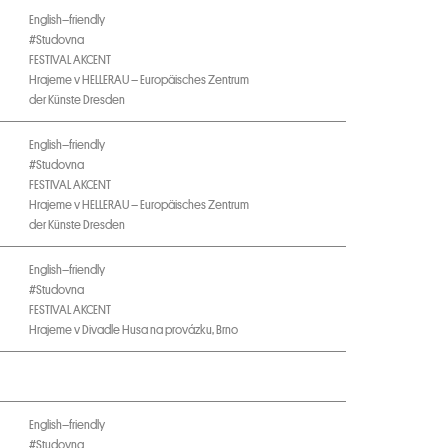
English–friendly
#Studovna
FESTIVAL AKCENT
Hrajeme v HELLERAU – Europäisches Zentrum
der Künste Dresden
English–friendly
#Studovna
FESTIVAL AKCENT
Hrajeme v HELLERAU – Europäisches Zentrum
der Künste Dresden
English–friendly
#Studovna
FESTIVAL AKCENT
Hrajeme v Divadle Husa na provázku, Brno
English–friendly
#Studovna