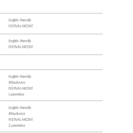
English–friendly
FESTIVAL AKCENT
English–friendly
FESTIVAL AKCENT
English–friendly
#Studovna
FESTIVAL AKCENT
1. premiéra
English–friendly
#Studovna
FESTIVAL AKCENT
2. premiéra