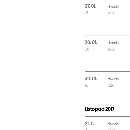
27. 01.
divadlo
Pá
20:00
28. 01.
divadlo
So
20:00
30. 01.
divadlo
Po
19:00
Listopad 2017
21. 11.
divadlo