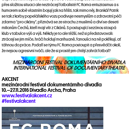
přes složitou situaci ale neztrácejí fotbalisté FC Roma entuziasmus a s
humorem sobě vlastním bojují jak na hřišti, tak mimo něj. Brankář Patrik
se tak z korby popelářského vozu podivuje nesmyslům o zdravotní péči
zdarma “pro cikány”, přiznává se ze strachu z muslimů a diví se deseti
milionům Čechů, kteří mají vítr z Cikánů. S postupující sezónou stoupá
klub v tabulce výš a výš. Někdy je to ale těžší, než si představovali:
ztrácejí se jim míče, hráči holdují marihuaně, fanoušci na ně pokřikují, ať
táhnou do práce. Podaří se týmu FC Roma postoupit a přesvědčit okolí,
že nejsou agresivní rváči, ale že si prostě jen chtějí zahrát fotbal?
AKCENT
mezinárodní festival dokumentárního divadla
10.–27.11.2016 Divadlo Archa, Praha
www.festivalakcent.cz
#festivalakcent