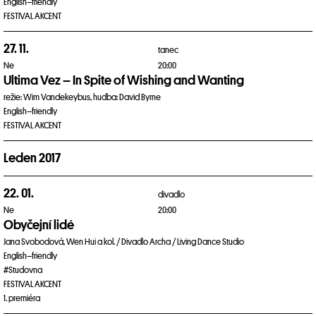
English–friendly
FESTIVAL AKCENT
27. 11.
tanec
Ne
20:00
Ultima Vez – In Spite of Wishing and Wanting
režie: Wim Vandekeybus, hudba: David Byrne
English–friendly
FESTIVAL AKCENT
Leden 2017
22. 01.
divadlo
Ne
20:00
Obyčejní lidé
Jana Svobodová, Wen Hui a kol. / Divadlo Archa / Living Dance Studio
English–friendly
#Studovna
FESTIVAL AKCENT
1. premiéra