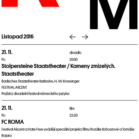
Listopad 2016
21. 11.
divadlo
Po
20:00
Stolpersteine Staatstheater / Kameny zmizelých.
Staatstheater
Badisches Staatstheater Karlsruhe, H.-W. Kroesinger
FESTIVAL AKCENT
Pražský divadelní festival německého jazyka
21. 11.
film
Po
22:30
FC ROMA
Festival Akcent a Hate Free uvádějí speciální projekci filmu Rozálie Kohoutové a Tomáše
Bojara