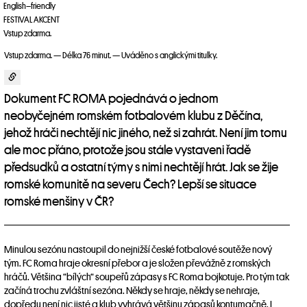
English–friendly
FESTIVAL AKCENT
Vstup zdarma.
Vstup zdarma. — Délka 76 minut. — Uváděno s anglickými titulky.
Dokument FC ROMA pojednává o jednom
neobyčejném romském fotbalovém klubu z Děčína,
jehož hráči nechtějí nic jiného, než si zahrát. Není jim tomu
ale moc přáno, protože jsou stále vystaveni řadě
předsudků a ostatní týmy s nimi nechtějí hrát. Jak se žije
romské komunitě na severu Čech? Lepší se situace
romské menšiny v ČR?
Minulou sezónu nastoupil do nejnižší české fotbalové soutěže nový
tým. FC Roma hraje okresní přebor a je složen převážně z romských
hráčů. Většina “bílých“ soupeřů zápasy s FC Roma bojkotuje. Pro tým tak
začíná trochu zvláštní sezóna. Někdy se hraje, někdy se nehraje,
dopředu není nic jisté a klub vyhrává většinu zápasů kontumačně. I