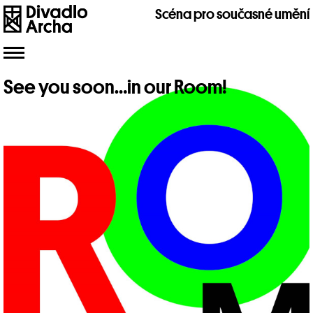
Scéna pro současné umění
Toggle
navigation
See you soon…in our Room!