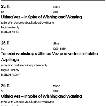
25. 11.
tanec
Pá
20:00
Ultima Vez – In Spite of Wishing and Wanting
režie: Wim Vandekeybus, hudba: David Byrne
English–friendly
FESTIVAL AKCENT
26. 11.
dílna
So
10:00–14:30
Taneční workshop s Ultimou Vez pod vedením Iñakiho
Azpillaga
workshop pro tanečníky a profesionály
English–friendly
FESTIVAL AKCENT
26. 11.
tanec
So
20:00
Ultima Vez – In Spite of Wishing and Wanting
režie: Wim Vandekeybus, hudba: David Byrne