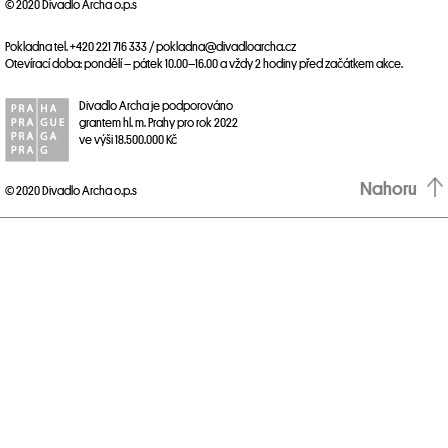
© 2020 Divadlo Archa o.p.s
Pokladna tel. +420 221 716 333 / pokladna@divadloarcha.cz
Otevírací doba: pondělí – pátek 10.00–16.00 a vždy 2 hodiny před začátkem akce.
Divadlo Archa je podporováno
grantem hl. m. Prahy pro rok 2022
ve výši 18.500.000 Kč
Nahoru
© 2020 Divadlo Archa o.p.s