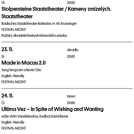
Út
20:00
Stolpersteine Staatstheater / Kameny zmizelých.
Staatstheater
Badisches Staatstheater Karlsruhe, H.-W. Kroesinger
FESTIVAL AKCENT
Pražský divadelní festival německého jazyka
23. 11.
divadlo
St
20:00
Made in Macau 2.0
Teng Teng Lam a Kevin Chio
English–friendly
FESTIVAL AKCENT
24. 11.
tanec
Čt
20:00
Ultima Vez – In Spite of Wishing and Wanting
režie: Wim Vandekeybus, hudba: David Byrne
English–friendly
FESTIVAL AKCENT