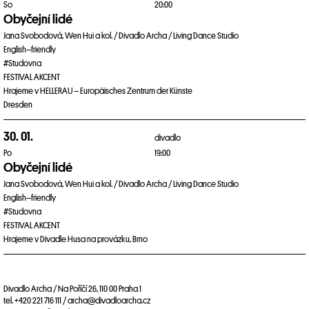
So
20:00
Obyčejní lidé
Jana Svobodová, Wen Hui a kol. / Divadlo Archa / Living Dance Studio
English–friendly
#Studovna
FESTIVAL AKCENT
Hrajeme v HELLERAU – Europäisches Zentrum der Künste
Dresden
30. 01.
divadlo
Po
19:00
Obyčejní lidé
Jana Svobodová, Wen Hui a kol. / Divadlo Archa / Living Dance Studio
English–friendly
#Studovna
FESTIVAL AKCENT
Hrajeme v Divadle Husa na provázku, Brno
Divadlo Archa / Na Poříčí 26, 110 00 Praha 1
tel. +420 221 716 111 / archa@divadloarcha.cz