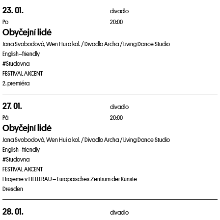
23. 01.
divadlo
Po
20:00
Obyčejní lidé
Jana Svobodová, Wen Hui a kol. / Divadlo Archa / Living Dance Studio
English–friendly
#Studovna
FESTIVAL AKCENT
2. premiéra
27. 01.
divadlo
Pá
20:00
Obyčejní lidé
Jana Svobodová, Wen Hui a kol. / Divadlo Archa / Living Dance Studio
English–friendly
#Studovna
FESTIVAL AKCENT
Hrajeme v HELLERAU – Europäisches Zentrum der Künste
Dresden
28. 01.
divadlo