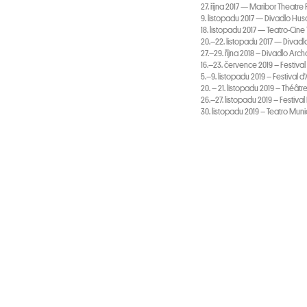
27. října 2017 — Maribor Theatre 
9. listopadu 2017 — Divadlo Hus
18. listopadu 2017 — Teatro-Cine
20.–22. listopadu 2017 — Divadl
27.–29. října 2018 – Divadlo Arch
16.–23. července 2019 – Festiva
5.–9. listopadu 2019 – Festival d
20. – 21. listopadu 2019 – Théât
26.–27. listopadu 2019 – Festiva
30. listopadu 2019 – Teatro Munic