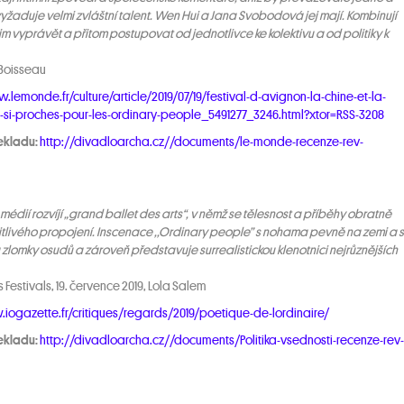
 jsou obyčejní lidé — rozhovor
žaduje velmi zvláštní talent. Wen Hui a Jana Svobodová jej mají. Kombinují
i a Janou Svobodovou
jim vyprávět a přitom postupovat od jednotlivce ke kolektivu a od politiky k
ry People — Reviews
 Boisseau
.lemonde.fr/culture/article/2019/07/19/festival-d-avignon-la-chine-et-la-
t-si-proches-pour-les-ordinary-people_5491277_3246.html?xtor=RSS-3208
ekladu:
http://divadloarcha.cz//documents/le-monde-recenze-rev-
édií rozvíjí „grand ballet des arts“, v němž se tělesnost a příběhy obratně
citlivého propojení. Inscenace ,,Ordinary people” s nohama pevně na zemi a s
zlomky osudů a zároveň představuje surrealistickou klenotnici nejrůznějších
Festivals, 19. července 2019, Lola Salem
iogazette.fr/critiques/regards/2019/poetique-de-lordinaire/
ekladu:
http://divadloarcha.cz//documents/Politika-vsednosti-recenze-rev-