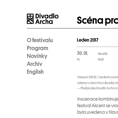
Scéna pr
O festivalu
Leden 2017
Program
30. 01.
divadlo
Novinky
Po
19:00
Archiv
English
Vstupné 290 Kč / studenti a senio
zdarma v rámci Noci divadel, mí
— Předprodej: Divadlo Archa a
Inscenace kombinuje 
festival Akcent se v
byla uvedena v hlavn