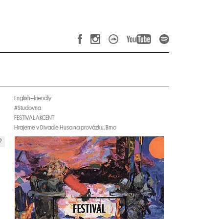
English–friendly
#Studovna
FESTIVAL AKCENT
Hrajeme v Divadle Husa na provázku, Brno