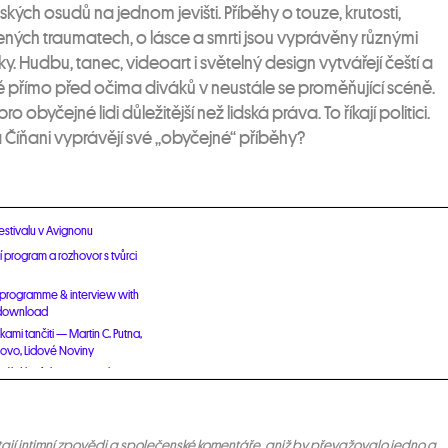
ských osudů na jednom jevišti. Příběhy o touze, krutosti,
jených traumatech, o lásce a smrti jsou vyprávěny různými
y. Hudbu, tanec, videoart i světelný design vytvářejí čeští a
ně přímo před očima diváků v neustále se proměňující scéně.
ro obyčejné lidi důležitější než lidská práva. To říkají politici.
 a Číňani vyprávějí své „obyčejné“ příběhy?
festivalu v Avignonu
 program a rozhovor s tvůrci
 programme & interview with
r download
kami tančiti — Martin C. Putna,
slovo, Lidové Noviny
í lidé – fakta a souvislosti
e v Dresdner Neueste
en, Gabriele Gorgas,
létají intimní zpovědi a společenské komentáře, aniž by převažovalo jedno a