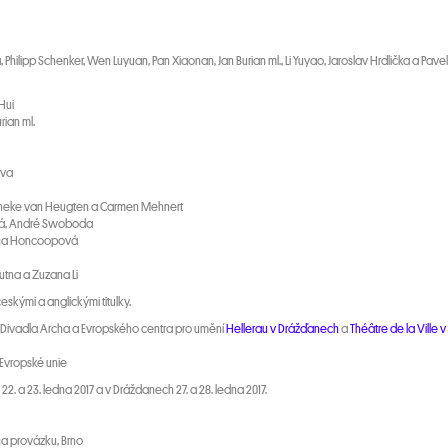
, Philipp Schenker, Wen Luyuan, Pan Xiaonan, Jan Burian ml., Li Yuyao, Jaroslav Hrdlička a Pavel
Hui
ian ml.
eva
nneke van Heugten a Carmen Mehnert
ová, André Swoboda
runa Honcoopová
Putna a Zuzana Li
eskými a anglickými titulky.
 Divadla Archa a Evropského centra pro umění
Hellerau v Drážďanech
a
Théâtre de la Ville v
 Evropské unie
2. a 23. ledna 2017 a v Dráždanech 27. a 28. ledna 2017.
na provázku, Brno