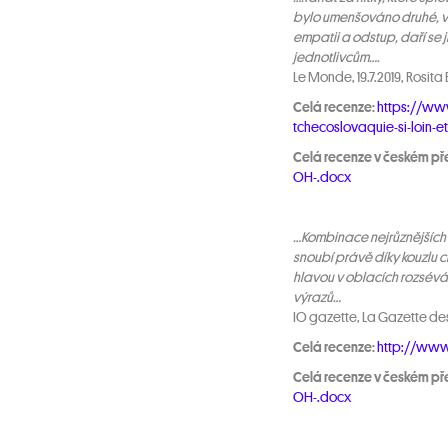
Všichni
bylo umenšováno druhé, vy
s Wen Hu
empatii a odstup, daří se 
Ordina
jednotlivcům….
Le Monde, 19.7.2019, Rosita
Celá recenze:
https://www
tchecoslovaquie-si-loin-e
Celá recenze v českém př
OH-.docx
…Kombinace nejrůznějších m
snoubí právě díky kouzlu 
hlavou v oblacích rozsévá 
výrazů…
IO gazette, La Gazette des 
Celá recenze:
http://www.
Celá recenze v českém př
OH-.docx