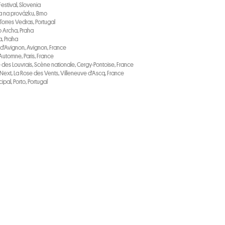
Festival, Slovenia
a na provázku, Brno
 Torres Vedras, Portugal
o Archa, Praha
a, Praha
l d'Avignon, Avignon, France
'Automne, Paris, France
re des Louvrais, Scène nationale, Cergy-Pontoise, France
l Next, La Rose des Vents, Villeneuve d'Ascq, France
ipal, Porto, Portugal