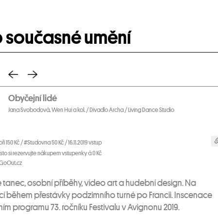
o současné umění
Obyčejní lidé
Jana Svobodová, Wen Hui a kol. / Divadlo Archa / Living Dance Studio
ři 150 Kč / #Studovna 50 Kč / 16.11.2019 vstup
sto si rezervujte nákupem vstupenky á 0 Kč
 GoOut.cz
tanec, osobní příběhy, video art a hudební design. Na
rací během přestávky podzimního turné po Francii. Inscenace
ím programu 73. ročníku Festivalu v Avignonu 2019.