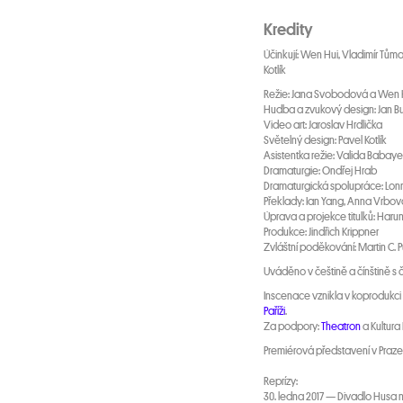
Kredity
Účinkují: Wen Hui, Vladimír Tůma
Kotlík
Režie: Jana Svobodová a Wen 
Hudba a zvukový design: Jan Bur
Video art: Jaroslav Hrdlička
Světelný design: Pavel Kotlík
Asistentka režie: Valida Babay
Dramaturgie: Ondřej Hrab
Dramaturgická spolupráce: Lo
Překlady: Ian Yang, Anna Vrb
Úprava a projekce titulků: Ha
Produkce: Jindřich Krippner
Zvláštní poděkování: Martin C. 
Uváděno v češtině a čínštině s č
Inscenace vznikla v koprodukci
Paříži
.
Za podpory:
Theatron
a Kultura
Premiérová představení v Praze 2
Reprízy:
30. ledna 2017 — Divadlo Husa 