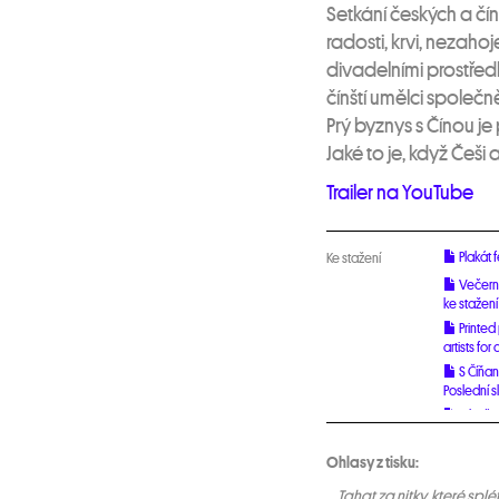
Setkání českých a čín
radosti, krvi, nezaho
divadelními prostředk
čínští umělci společ
Prý byznys s Čínou je p
Jaké to je, když Češi
Trailer na YouTube
Plakát 
Ke stažení
Večerní
ke stažení
Printed
artists fo
S Číňan
Poslední 
Obyčejn
Recenz
Ohlasy z tisku:
Nachricht
30.01.2017
….Tahat za nitky, které sp