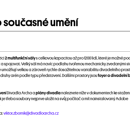
o současné umění
ici
2 multifunkční sály
s celkovou kapacitou až pro 1200 lidí, které je možné po
 a spojovat. Velký sál má navíc podlahu tvořenou mechanicky zvedanými st
ré umožňují velkou a zároveň rychle dosažitelnou variabilitu divadelního prost
druhy arén podle typu představení. Dalšími prostory jsou
foyer a divadelní 
vení
Divadla Archa a
plány divadla
naleznete níže v dokumentech ke stažení
k je třeba soubory nejprve uložit na svůj počítač a mít nainstalovaný Adobe
.
na:
viktor.zbornik@divadloarcha.cz