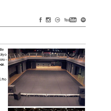
dle
oly o
oru –
bar
.
. Pro