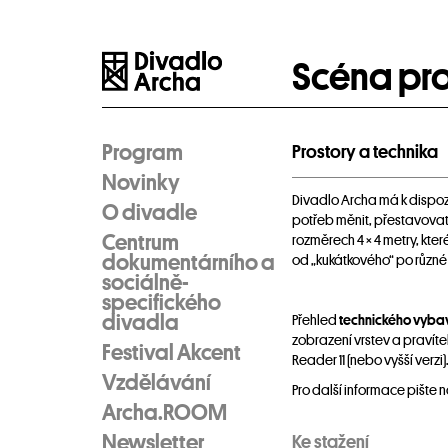
Scéna pr
Program
Prostory a technika
Novinky
Divadlo Archa má k dispoz
O divadle
potřeb měnit, přestavovat
Centrum
rozměrech 4 × 4 metry, kte
dokumentárního a
od „kukátkového“ po různé 
sociálně-
specifického
divadla
Přehled
technického vyba
zobrazení vrstev a pravíte
Festival Akcent
Reader 11 (nebo vyšší verzi)
Vzdělávání
Pro další informace pište 
Archa.ROOM
Newsletter
Ke stažení