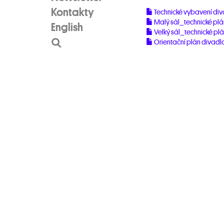
Kontakty
Technické vybavení di
Malý sál_technické pl
English
Velký sál_technické pl
Orientační plán divadl