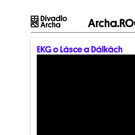
Archa.R
EKG o Lásce a Dálkách