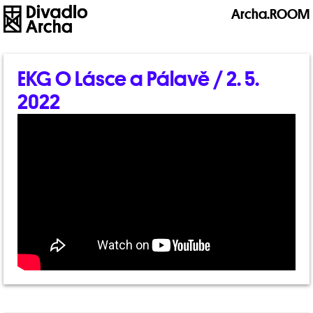
Archa.ROOM
EKG O Lásce a Pálavě / 2. 5.
2022