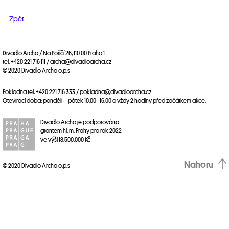
Zpět
Divadlo Archa / Na Poříčí 26, 110 00 Praha 1
tel. +420 221 716 111 / archa@divadloarcha.cz
© 2020 Divadlo Archa o.p.s
Pokladna tel. +420 221 716 333 / pokladna@divadloarcha.cz
Otevírací doba: pondělí – pátek 10.00–16.00 a vždy 2 hodiny před začátkem akce.
Divadlo Archa je podporováno
grantem hl. m. Prahy pro rok 2022
ve výši 18.500.000 Kč
Nahoru
© 2020 Divadlo Archa o.p.s