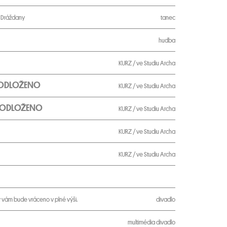
u Dráždany
tanec
hudba
KURZ / ve Studiu Archa
 / ODLOŽENO
KURZ / ve Studiu Archa
 / ODLOŽENO
KURZ / ve Studiu Archa
KURZ / ve Studiu Archa
KURZ / ve Studiu Archa
vám bude vráceno v plné výši.
divadlo
multimédia
divadlo