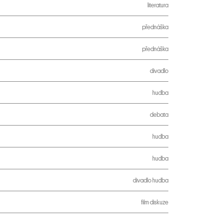
literatura
přednáška
přednáška
divadlo
hudba
debata
hudba
hudba
divadlo
hudba
film
diskuze