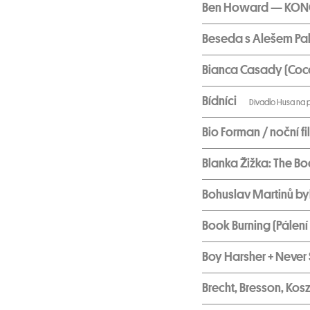
Ben Howard — KONC
Beseda s Alešem P
Bianca Casady (Coc
Bídníci
Divadlo Husa na 
Bio Forman / noční f
Blanka Žižka: The Bo
Bohuslav Martinů byl
Book Burning (Pálení
Boy Harsher + Never
Brecht, Bresson, Kosz