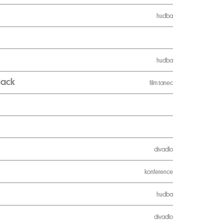
hudba
hudba
lack
film
tanec
divadlo
konference
hudba
divadlo