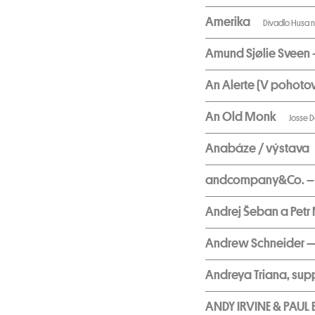
Amerika
Divadlo Husa n
Amund Sjølie Sveen
An Alerte (V pohotov
An Old Monk
Josse D
Anabáze / výstava
andcompany&Co. – I
Andrej Šeban a Petr
Andrew Schneider
Andreya Triana, sup
ANDY IRVINE & PAUL