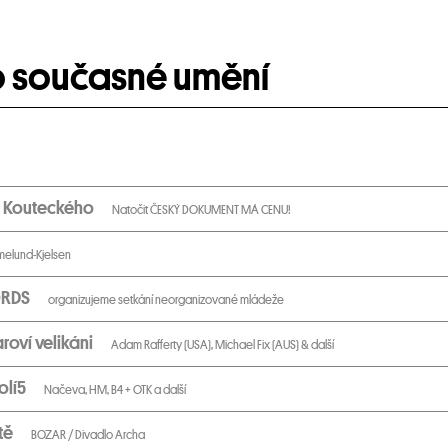
o současné umění
la Kouteckého
Natočit ČESKÝ DOKUMENT MÁ CENU!
imelund-Kjelsen
CORDS
organizujeme setkání neorganizované mládeže
aroví velikáni
Adam Rafferty (USA), Michael Fix (AUS) & další
Polí5
Načeva, HM, B4 + OTK a další
itě
BOZAR / Divadlo Archa