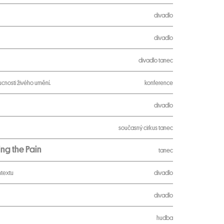
divadlo
divadlo
divadlo
tanec
cnosti živého umění.
konference
divadlo
současný cirkus
tanec
ng the Pain
tanec
ntextu
divadlo
divadlo
hudba