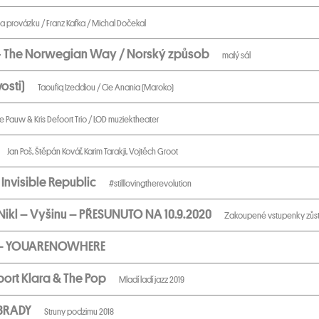
a provázku / Franz Kafka / Michal Dočekal
 - The Norwegian Way / Norský způsob
malý sál
osti)
Taoufiq Izeddiou / Cie Anania (Maroko)
e Pauw & Kris Defoort Trio / LOD muziektheater
Jan Poš, Štěpán Kovář, Karim Tarakji, Vojtěch Groot
nvisible Republic
#stilllovingtherevolution
 Nikl – Vyšinu – PŘESUNUTO NA 10.9.2020
Zakoupené vstupenky zůstáv
 — YOUARENOWHERE
port Klara & The Pop
Mladí ladí jazz 2019
 BRADY
Struny podzimu 2018