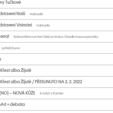
iny Tučkové
dstavení Naši
HaDivadlo
dstavení Vnímání
HaDivadlo
žena!
Božena Němcová, Petr Oslzlý, Ivo Krobot / Divadlo Husa na provázku
pořádá fource
s
řest alba Žijutě
řest alba Žijutě / PŘESUNUTO NA 2. 2. 2022
(NO) – NOVÁ KŮŽE
4+4 DNY V POHYBU
eArt + debata