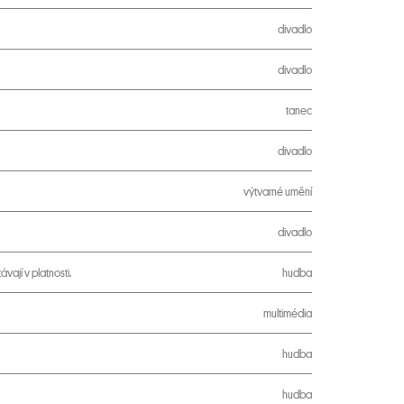
divadlo
divadlo
tanec
divadlo
výtvarné umění
divadlo
ají v platnosti.
hudba
multimédia
hudba
hudba