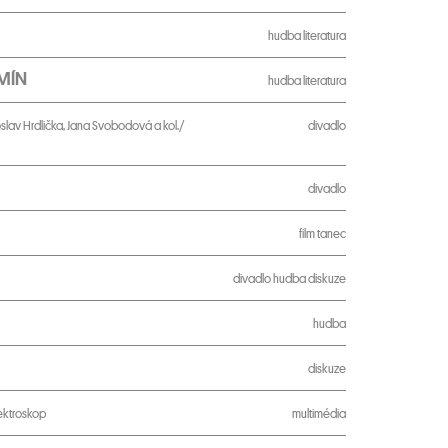
hudba
literatura
RMÍN
hudba
literatura
roslav Hrdlička, Jana Svobodová a kol./
divadlo
divadlo
film
tanec
divadlo
hudba
diskuze
hudba
diskuze
ektroskop
multimédia