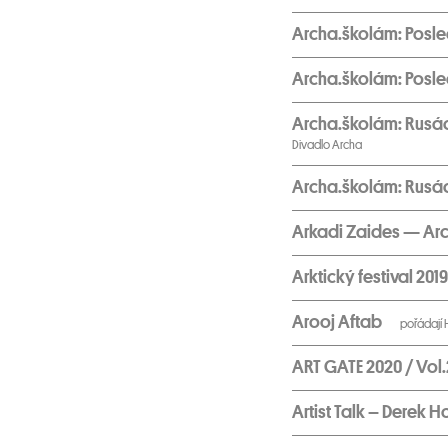
Archa.školám: Posle
Archa.školám: Posl
Archa.školám: Rus
Divadlo Archa
Archa.školám: Rus
Arkadi Zaides — Arc
Arktický festival 201
Arooj Aftab
pořádají 
ART GATE 2020 / Vol
Artist Talk – Derek H