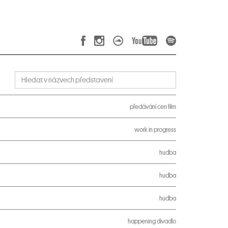
předávání cen
film
work in progress
hudba
hudba
hudba
happening
divadlo