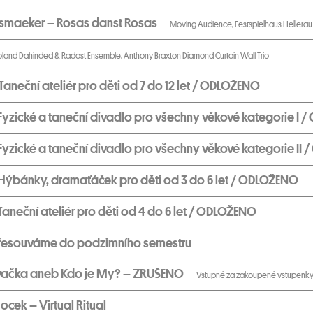
rsmaeker – Rosas danst Rosas
Moving Audience, Festspielhaus Hellera
oland Dahinded & Radost Ensemble, Anthony Braxton Diamond Curtain Wall Trio
aneční ateliér pro děti od 7 do 12 let / ODLOŽENO
Fyzické a taneční divadlo pro všechny věkové kategorie I
Fyzické a taneční divadlo pro všechny věkové kategorie II
Hýbánky, dramaťáček pro děti od 3 do 6 let / ODLOŽENO
aneční ateliér pro děti od 4 do 6 let / ODLOŽENO
 přesouváme do podzimního semestru
ovačka aneb Kdo je My? – ZRUŠENO
Vstupné za zakoupené vstupenky 
cek – Virtual Ritual