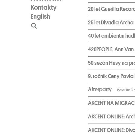
Kontakty
20 let Guerilla Recor
English
25 let Divadla Archa
40 let ambientní hu
420PEOPLE, Ann Van d
50 sezón Husy na p
9. ročník Ceny Pavl
Afterparty
Pieter De Bu
AKCENT NA MIGRAC
AKCENT ONLINE: Arc
AKCENT ONLINE: Div