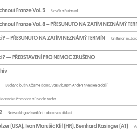
chnout Franze Vol. 5
Slovák a Burian ml.
echnout Franze Vol. 8 – PŘESUNUTO NA ZATÍM NEZNÁMÝ TE
áci? – PŘESUNUTO NA ZATÍM NEZNÁMÝ TERMÍN
Jan Burian ml., Ja
áci? — PŘEDSTAVENÍ PRO NEMOC ZRUŠENO
hiv
9
Buchty a loutky, Už jsme doma, Vassvik, Bjørn Anders Nymoen a další
Heartnoize Promotion a Divadlo Archa
.2
Networkingové setkání s oborovou diskuzí
olzer (USA), Ivan Marušić Klif (HR), Bernhard Rasinger (AT)
V