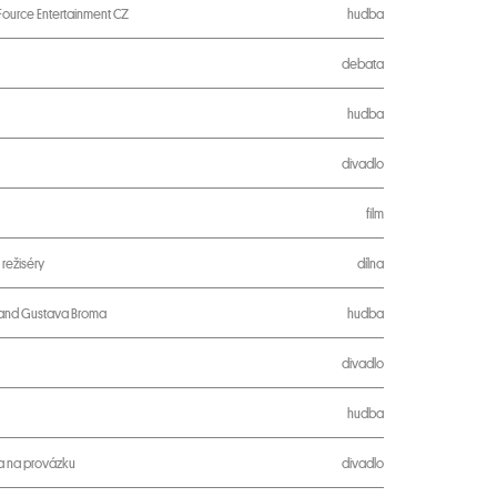
ource Entertainment CZ
hudba
debata
hudba
divadlo
film
 režiséry
dílna
 Band Gustava Broma
hudba
divadlo
hudba
a na provázku
divadlo