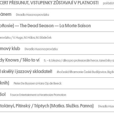
ERT PŘESUNUT, VSTUPENKY ZŮSTAVAJÍ V PLATNOSTI
pořádá F
alánem
Divadlo Husa na provázku
oRosie) — The Dead Season — La Morte Saison
provázku / V. Hugo, M. Hába, M. Sládeček
ilmový klub
Divadlo Husa na provázku
dy Knows / Tělo to ví
5. – 8. března / dílna pro profesionální herce, tanečníky a
 skvělý i jazzový skladatel!
Jihočeská filharmonie České Budějovice, Big
 knih)
Pieter De Buysser a Hans Op de Beeck
 Sol
Fource Entertainment a Heartnoize Promotion
tolányi, Pitínský / Triptych (Matka. Služka. Panna)
Divadlo Hus