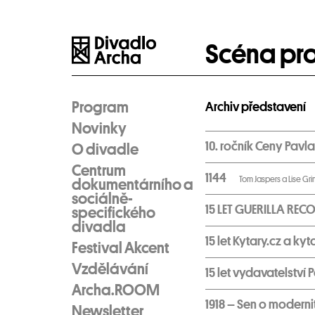
Scéna pr
Program
Archiv představení
Novinky
10. ročník Ceny Pav
O divadle
Centrum
1144
Tom Jaspers a Lise Gr
dokumentárního a
sociálně-
15 LET GUERILLA RE
specifického
divadla
15 let Kytary.cz a kyt
Festival Akcent
Vzdělávání
15 let vydavatelství 
Archa.ROOM
1918 – Sen o modern
Newsletter