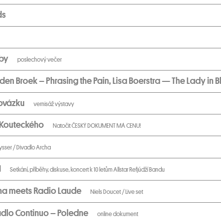
ds
dby
poslechový večer
en Broek – Phrasing the Pain, Lisa Boerstra — The Lady in B
rovázku
vernisáž výstavy
a Kouteckého
Natočit ČESKÝ DOKUMENT MÁ CENU!
ysser / Divadlo Archa
I
Setkání, příběhy, diskuse, koncert k 10 letům Allstar Refjúdží Bandu
ha meets Radio Laude
Niels Doucet / Live set
adlo Continuo – Poledne
online dokument