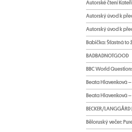
Autorské čtení Kateř
Autorský úvod k pře
Autorský úvod k pře
Babička: Šťastná to 
BADBADNOTGOOD
BBC World Question
Beata Hlavenková – K
Beata Hlavenková – K
BECKER/LANGGÅRD 
Běloruský večer: Pur