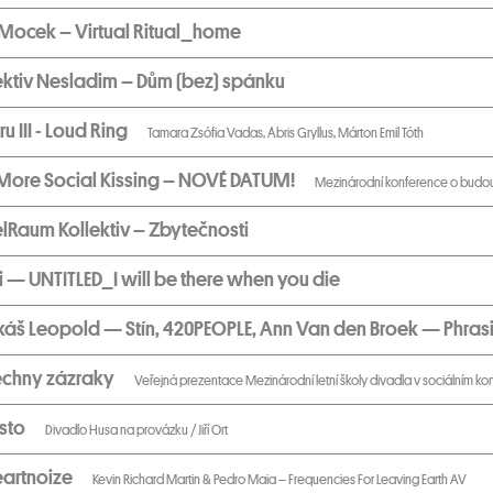
Mocek – Virtual Ritual_home
ktiv Nesladim – Dům (bez) spánku
u III - Loud Ring
Tamara Zsófia Vadas, Ábris Gryllus, Márton Emil Tóth
More Social Kissing – NOVÉ DATUM!
Mezinárodní konference o budou
lRaum Kollektiv – Zbytečnosti
 — UNTITLED_I will be there when you die
káš Leopold — Stín, 420PEOPLE, Ann Van den Broek — Phrasi
šechny zázraky
Veřejná prezentace Mezinárodní letní školy divadla v sociálním ko
sto
Divadlo Husa na provázku / Jiří Ort
eartnoize
Kevin Richard Martin & Pedro Maia – Frequencies For Leaving Earth AV